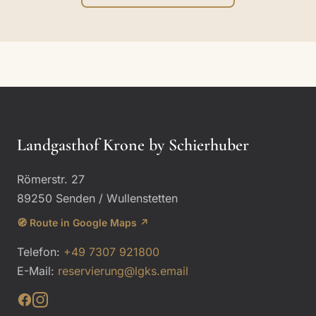
Landgasthof Krone by Schierhuber
Römerstr. 27
89250 Senden / Wullenstetten
🧭 Route in Google Maps ↗
Telefon:
+49 7307 921800
E-Mail:
reservierung@lgks.email