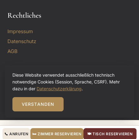
Rechtliches
Impressum
Datenschutz
AGB
Diese Website verwendet ausschließlich technisch
notwendige Cookies (Session, Sprache, CSRF). Mehr
© 2026 Landgasthof Krone by Schierhuber. Alle Rechte
dazu in der
Datenschutzerklärung
.
vorbehalten.
Hotel · Restaurant · Biergarten · Wirtshaus
VERSTANDEN
Konzeption, Design & technische Umsetzung:
VidiScope GmbH
📞 ANRUFEN
🛏 ZIMMER RESERVIEREN
🍽 TISCH RESERVIEREN