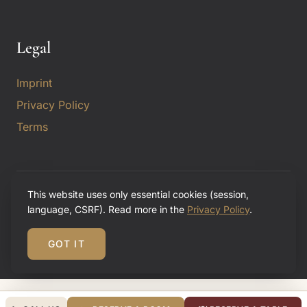
Legal
Imprint
Privacy Policy
Terms
This website uses only essential cookies (session,
© 2026 Landgasthof Krone by Schierhuber. All rights
language, CSRF). Read more in the
Privacy Policy
.
reserved.
Hotel · Restaurant · Biergarten · Wirtshaus
GOT IT
Concept, design & technical implementation:
VidiScope GmbH